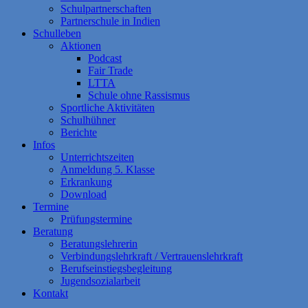
Schulpartnerschaften
Partnerschule in Indien
Schulleben
Aktionen
Podcast
Fair Trade
LTTA
Schule ohne Rassismus
Sportliche Aktivitäten
Schulhühner
Berichte
Infos
Unterrichtszeiten
Anmeldung 5. Klasse
Erkrankung
Download
Termine
Prüfungstermine
Beratung
Beratungslehrerin
Verbindungslehrkraft / Vertrauenslehrkraft
Berufseinstiegsbegleitung
Jugendsozialarbeit
Kontakt