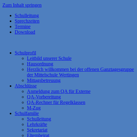
Zum Inhalt springen
Schulleitung
Sprechzeiten
Termine
Download
Schulprofil
Leitbild unserer Schule
Hausordnung
Herzlich willkommen bei der offenen Ganztagesgruppe
der Mittelschule Wertingen
Mittagsbetreuung
Abschlüsse
Anmeldung zum QA für Externe
QA-Vorbereitung
QA-Rechner für Regelklassen
M-Zug
Schulfamilie
Schulleitung
Lehrkräfte
Sekretariat
Elternbeirat