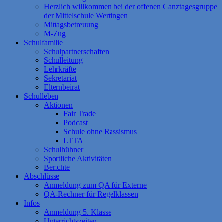
Herzlich willkommen bei der offenen Ganztagesgruppe
der Mittelschule Wertingen
Mittagsbetreuung
M-Zug
Schulfamilie
Schulpartnerschaften
Schulleitung
Lehrkräfte
Sekretariat
Elternbeirat
Schulleben
Aktionen
Fair Trade
Podcast
Schule ohne Rassismus
LTTA
Schulhühner
Sportliche Aktivitäten
Berichte
Abschlüsse
Anmeldung zum QA für Externe
QA-Rechner für Regelklassen
Infos
Anmeldung 5. Klasse
Unterrichtszeiten