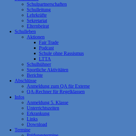
Schulpartnerschaften
Schulleitung
Lehrkräfte
Sekretariat
Elternbeirat
Schulleben
Aktionen
Fair Trade
Podcast
Schule ohne Rassismus
LTTA
Schulhühner
Sportliche Aktivitäten
Berichte
Abschlüsse
Anmeldung zum QA für Externe
QA-Rechner für Regelklassen
Infos
Anmeldung 5. Klasse
Unterrichtszeiten
Erkrankung
Links
Download
Termine
Prüfungstermine