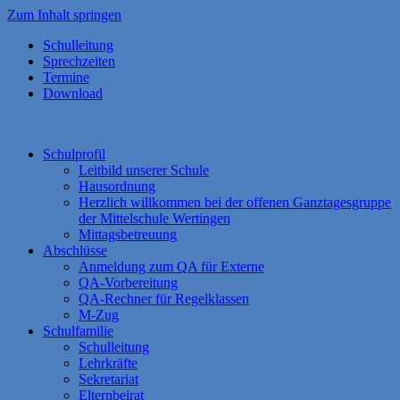
Zum Inhalt springen
Schulleitung
Sprechzeiten
Termine
Download
Schulprofil
Leitbild unserer Schule
Hausordnung
Herzlich willkommen bei der offenen Ganztagesgruppe
der Mittelschule Wertingen
Mittagsbetreuung
Abschlüsse
Anmeldung zum QA für Externe
QA-Vorbereitung
QA-Rechner für Regelklassen
M-Zug
Schulfamilie
Schulleitung
Lehrkräfte
Sekretariat
Elternbeirat