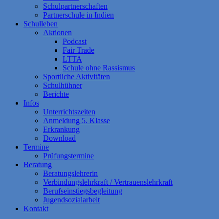
Schulpartnerschaften
Partnerschule in Indien
Schulleben
Aktionen
Podcast
Fair Trade
LTTA
Schule ohne Rassismus
Sportliche Aktivitäten
Schulhühner
Berichte
Infos
Unterrichtszeiten
Anmeldung 5. Klasse
Erkrankung
Download
Termine
Prüfungstermine
Beratung
Beratungslehrerin
Verbindungslehrkraft / Vertrauenslehrkraft
Berufseinstiegsbegleitung
Jugendsozialarbeit
Kontakt