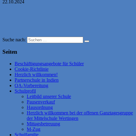
22.10.2024
Suche nach:
Seiten
Beschäftigungsangebote für Schüler
Cookie-Richtlinie
Herzlich willkommen!
Partnerschule in Indien
QA-Vorbereitung
Schulprofil
Leitbild unserer Schule
Pausenverkauf
Hausordnung
Herzlich willkommen bei der offenen Ganztagesgruppe
der Mittelschule Wertingen
Mittagsbetreuung
M-Zug
Schulfamilie