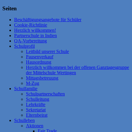
Seiten
Beschäftigungsangebote für Schüler
Cookie-Richtlinie
Herzlich willkommen!
Partnerschule in Indien
QA-Vorbereitung
Schulprofil
Leitbild unserer Schule
Pausenverkauf
Hausordnung
Herzlich willkommen bei der offenen Ganztagesgruppe
der Mittelschule Wertingen
Mittagsbetreuung
M-Zug
Schulfamilie
Schulpartnerschaften
Schulleitung
Lehrkräfte
Sekretariat
Elternbeirat
Schulleben
Aktionen
Fair Trade