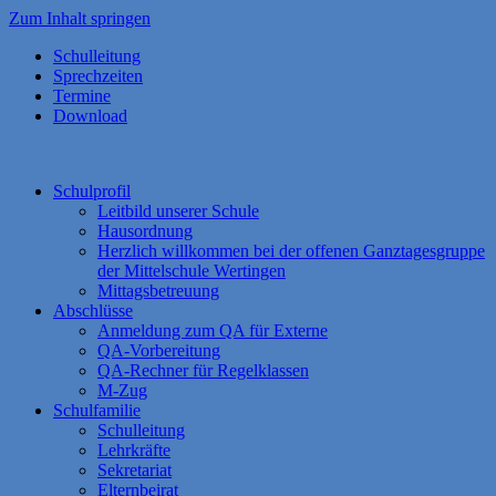
Zum Inhalt springen
Schulleitung
Sprechzeiten
Termine
Download
Schulprofil
Leitbild unserer Schule
Hausordnung
Herzlich willkommen bei der offenen Ganztagesgruppe
der Mittelschule Wertingen
Mittagsbetreuung
Abschlüsse
Anmeldung zum QA für Externe
QA-Vorbereitung
QA-Rechner für Regelklassen
M-Zug
Schulfamilie
Schulleitung
Lehrkräfte
Sekretariat
Elternbeirat