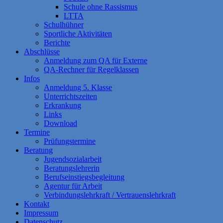
Schule ohne Rassismus
LTTA
Schulhühner
Sportliche Aktivitäten
Berichte
Abschlüsse
Anmeldung zum QA für Externe
QA-Rechner für Regelklassen
Infos
Anmeldung 5. Klasse
Unterrichtszeiten
Erkrankung
Links
Download
Termine
Prüfungstermine
Beratung
Jugendsozialarbeit
Beratungslehrerin
Berufseinstiegsbegleitung
Agentur für Arbeit
Verbindungslehrkraft / Vertrauenslehrkraft
Kontakt
Impressum
Datenschutz