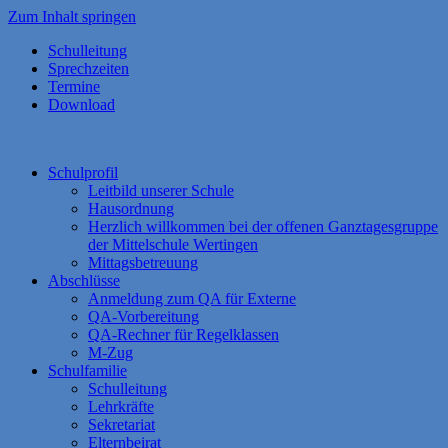
Zum Inhalt springen
Schulleitung
Sprechzeiten
Termine
Download
Schulprofil
Leitbild unserer Schule
Hausordnung
Herzlich willkommen bei der offenen Ganztagesgruppe
der Mittelschule Wertingen
Mittagsbetreuung
Abschlüsse
Anmeldung zum QA für Externe
QA-Vorbereitung
QA-Rechner für Regelklassen
M-Zug
Schulfamilie
Schulleitung
Lehrkräfte
Sekretariat
Elternbeirat