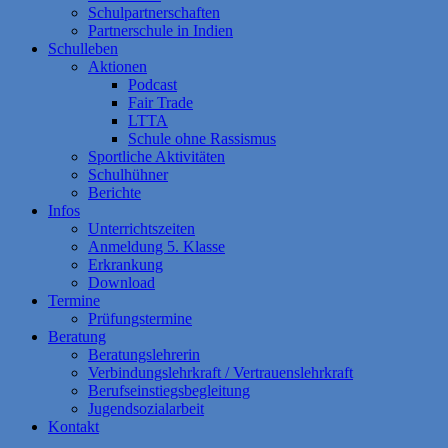
Schulpartnerschaften
Partnerschule in Indien
Schulleben
Aktionen
Podcast
Fair Trade
LTTA
Schule ohne Rassismus
Sportliche Aktivitäten
Schulhühner
Berichte
Infos
Unterrichtszeiten
Anmeldung 5. Klasse
Erkrankung
Download
Termine
Prüfungstermine
Beratung
Beratungslehrerin
Verbindungslehrkraft / Vertrauenslehrkraft
Berufseinstiegsbegleitung
Jugendsozialarbeit
Kontakt