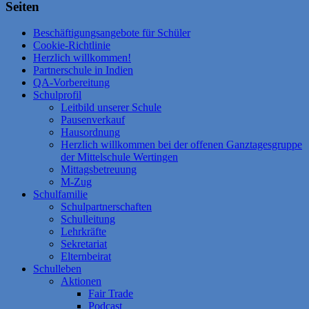
Seiten
Beschäftigungsangebote für Schüler
Cookie-Richtlinie
Herzlich willkommen!
Partnerschule in Indien
QA-Vorbereitung
Schulprofil
Leitbild unserer Schule
Pausenverkauf
Hausordnung
Herzlich willkommen bei der offenen Ganztagesgruppe
der Mittelschule Wertingen
Mittagsbetreuung
M-Zug
Schulfamilie
Schulpartnerschaften
Schulleitung
Lehrkräfte
Sekretariat
Elternbeirat
Schulleben
Aktionen
Fair Trade
Podcast